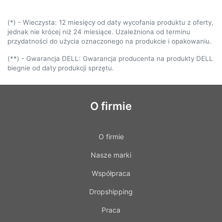
(*) - Wieczysta: 12 miesięcy od daty wycofania produktu z oferty,
jednak nie krócej niż 24 miesiące. Uzależniona od terminu
przydatności do użycia oznaczonego na produkcie i opakowaniu.
(**) - Gwarancja DELL: Gwarancja producenta na produkty DELL
biegnie od daty produkcji sprzętu.
O firmie
O firmie
Nasze marki
Współpraca
Dropshipping
Praca