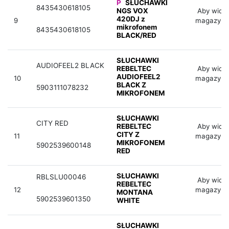
P
SŁUCHAWKI
8435430618105
NGS VOX
Aby widzi
420DJ z
9
magazyno
mikrofonem
8435430618105
BLACK/RED
SŁUCHAWKI
AUDIOFEEL2 BLACK
REBELTEC
Aby widzi
AUDIOFEEL2
10
magazyno
BLACK Z
5903111078232
MIKROFONEM
SŁUCHAWKI
CITY RED
REBELTEC
Aby widzi
CITY Z
11
magazyno
MIKROFONEM
5902539600148
RED
SŁUCHAWKI
RBLSLU00046
Aby widzi
REBELTEC
12
magazyno
MONTANA
5902539601350
WHITE
SŁUCHAWKI