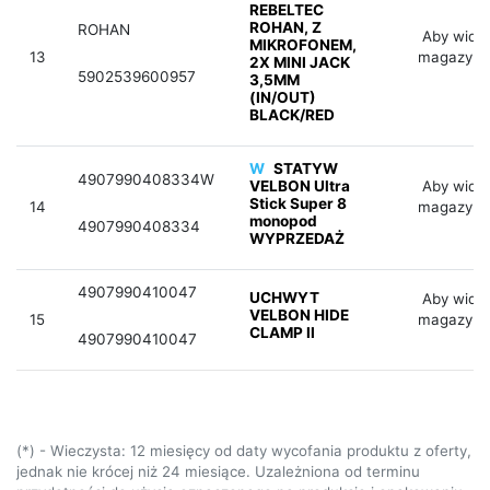
REBELTEC
ROHAN, Z
ROHAN
Aby widzi
MIKROFONEM,
13
magazyno
2X MINI JACK
5902539600957
3,5MM
(IN/OUT)
BLACK/RED
W
STATYW
4907990408334W
VELBON Ultra
Aby widzi
Stick Super 8
14
magazyno
monopod
4907990408334
WYPRZEDAŻ
4907990410047
UCHWYT
Aby widzi
VELBON HIDE
15
magazyno
CLAMP II
4907990410047
(*) - Wieczysta: 12 miesięcy od daty wycofania produktu z oferty,
jednak nie krócej niż 24 miesiące. Uzależniona od terminu