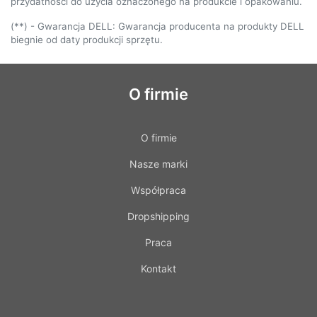
przydatności do użycia oznaczonego na produkcie i opakowaniu.
(**) - Gwarancja DELL: Gwarancja producenta na produkty DELL
biegnie od daty produkcji sprzętu.
O firmie
O firmie
Nasze marki
Współpraca
Dropshipping
Praca
Kontakt