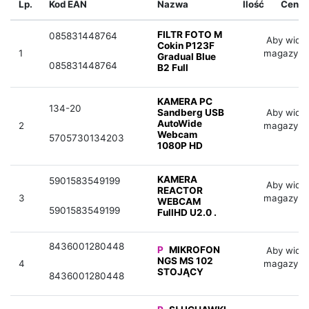
Lp.
Kod EAN
Nazwa
Ilość
Cena
FILTR FOTO M
085831448764
Aby widzi
Cokin P123F
1
magazyno
Gradual Blue
085831448764
B2 Full
KAMERA PC
134-20
Sandberg USB
Aby widzi
AutoWide
2
magazyno
Webcam
5705730134203
1080P HD
KAMERA
5901583549199
Aby widzi
REACTOR
3
magazyno
WEBCAM
5901583549199
FullHD U2.0 .
8436001280448
P
MIKROFON
Aby widzi
NGS MS 102
4
magazyno
STOJĄCY
8436001280448