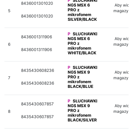
P
SŁUCHAWKI
8436001301020
NGS MSX 6
Aby widzi
PRO z
5
magazyno
mikrofonem
8436001301020
SILVER/BLACK
P
SŁUCHAWKI
8436001311906
NGS MSX 6
Aby widzi
PRO z
6
magazyno
mikrofonem
8436001311906
WHITE/BLACK
P
SŁUCHAWKI
8435430608236
NGS MSX 9
Aby widzi
PRO z
7
magazyno
mikrofonem
8435430608236
BLACK/BLUE
P
SŁUCHAWKI
8435430607857
NGS MSX 9
Aby widzi
PRO z
8
magazyno
mikrofonem
8435430607857
BLACK/SILVER