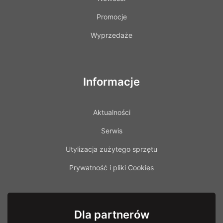
Promocje
Wyprzedaże
Informacje
Aktualności
Serwis
Utylizacja zużytego sprzętu
Prywatność i pliki Cookies
Dla partnerów