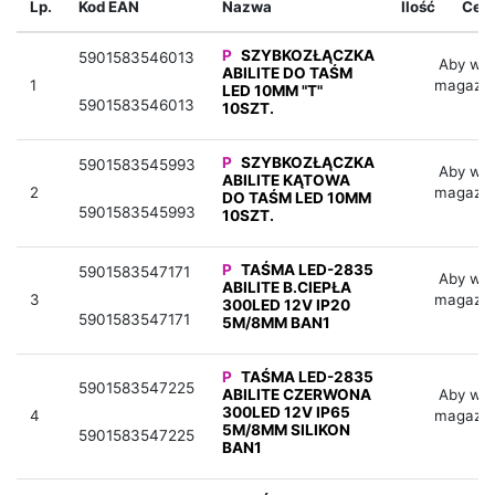
Lp.
Kod EAN
Nazwa
Ilość
Cen
P
SZYBKOZŁĄCZKA
5901583546013
Aby wid
ABILITE DO TAŚM
1
magazyn
LED 10MM "T"
5901583546013
10SZT.
P
SZYBKOZŁĄCZKA
5901583545993
Aby wid
ABILITE KĄTOWA
2
magazyn
DO TAŚM LED 10MM
5901583545993
10SZT.
P
TAŚMA LED-2835
5901583547171
Aby wid
ABILITE B.CIEPŁA
3
magazyn
300LED 12V IP20
5901583547171
5M/8MM BAN1
P
TAŚMA LED-2835
5901583547225
ABILITE CZERWONA
Aby wid
300LED 12V IP65
4
magazyn
5M/8MM SILIKON
5901583547225
BAN1