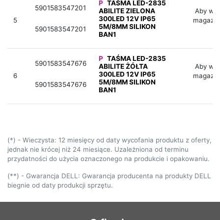
P
TAŚMA LED-2835
5901583547201
ABILITE ZIELONA
Aby wid
300LED 12V IP65
5
magazyn
5M/8MM SILIKON
5901583547201
BAN1
P
TAŚMA LED-2835
5901583547676
ABILITE ŻÓŁTA
Aby wid
300LED 12V IP65
6
magazyn
5M/8MM SILIKON
5901583547676
BAN1
(*) - Wieczysta: 12 miesięcy od daty wycofania produktu z oferty,
jednak nie krócej niż 24 miesiące. Uzależniona od terminu
przydatności do użycia oznaczonego na produkcie i opakowaniu.
(**) - Gwarancja DELL: Gwarancja producenta na produkty DELL
biegnie od daty produkcji sprzętu.