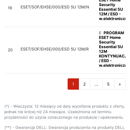
Security
ESET/SOF/EHSE/000/ESD 5U 12M/N
19
Essential 5U
12M / ESD -
w.elektroniczna
E
PROGRAM
ESET Home
Security
Essential 5U
ESET/SOF/EHSE/000/ESD 5U 12M/R
20
12M
KONTYNUACJA
/ ESD -
w.elektroniczna
1
2
...
5
»
(*) - Wieczysta: 12 miesięcy od daty wycofania produktu z oferty,
jednak nie krócej niż 24 miesiące. Uzależniona od terminu
przydatności do użycia oznaczonego na produkcie i opakowaniu.
(**) - Gwarancja DELL: Gwarancja producenta na produkty DELL