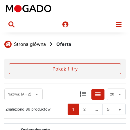
Strona główna
Oferta
Pokaż filtry
Nazwa: (A - Z)
20
1
2
...
5
»
Znaleziono 86 produktów
Kod producenta