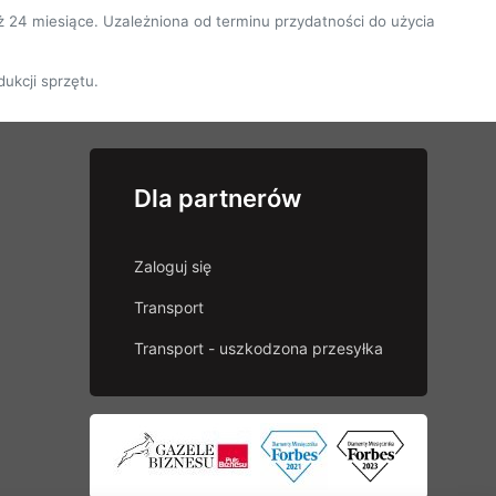
niż 24 miesiące. Uzależniona od terminu przydatności do użycia
ukcji sprzętu.
Dla partnerów
Zaloguj się
Transport
Transport - uszkodzona przesyłka