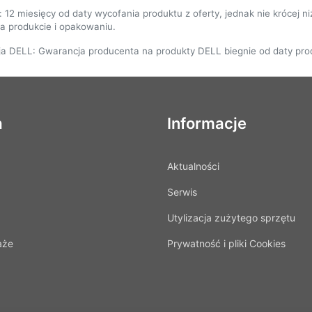
: 12 miesięcy od daty wycofania produktu z oferty, jednak nie krócej 
 produkcie i opakowaniu.
ja DELL: Gwarancja producenta na produkty DELL biegnie od daty prod
a
Informacje
Aktualności
Serwis
Utylizacja zużytego sprzętu
aże
Prywatność i pliki Cookies