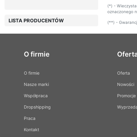
(*) - Wieczysta
oznaczonego na
LISTA PRODUCENTÓW
(**) - Gwaranc
O firmie
Ofert
O firmie
Oferta
Nasze marki
Nowości
Współpraca
Promocje
Dropshipping
Wyprzed
Praca
Kontakt