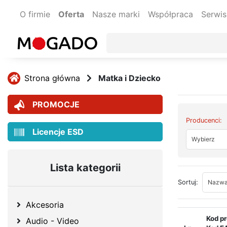
O firmie
Oferta
Nasze marki
Współpraca
Serwis
Strona główna
Matka i Dziecko
PROMOCJE
Producenci:
Licencje ESD
Wybierz
Lista kategorii
Nazwa:
Sortuj:
Akcesoria
Kod p
Audio - Video