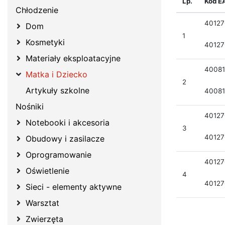
Lp.
Kod E
Chłodzenie
40127
Dom
1
Kosmetyki
40127
Materiały eksploatacyjne
40081
Matka i Dziecko
2
Artykuły szkolne
40081
Nośniki
40127
Notebooki i akcesoria
3
40127
Obudowy i zasilacze
Oprogramowanie
4012
Oświetlenie
4
4012
Sieci - elementy aktywne
Warsztat
Zwierzęta