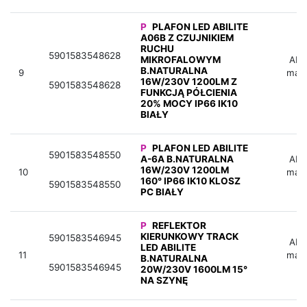
P
PLAFON LED ABILITE
A06B Z CZUJNIKIEM
RUCHU
5901583548628
MIKROFALOWYM
Aby 
B.NATURALNA
9
mag
16W/230V 1200LM Z
5901583548628
FUNKCJĄ PÓŁCIENIA
20% MOCY IP66 IK10
BIAŁY
P
PLAFON LED ABILITE
5901583548550
A-6A B.NATURALNA
Aby 
16W/230V 1200LM
10
mag
160° IP66 IK10 KLOSZ
5901583548550
PC BIAŁY
P
REFLEKTOR
KIERUNKOWY TRACK
5901583546945
Aby 
LED ABILITE
11
mag
B.NATURALNA
5901583546945
20W/230V 1600LM 15°
NA SZYNĘ