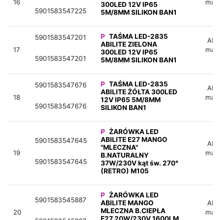
16
mag
300LED 12V IP65
5901583547225
5M/8MM SILIKON BAN1
P
TAŚMA LED-2835
5901583547201
Aby 
ABILITE ZIELONA
17
mag
300LED 12V IP65
5901583547201
5M/8MM SILIKON BAN1
P
TAŚMA LED-2835
5901583547676
Aby 
ABILITE ŻÓŁTA 300LED
18
mag
12V IP65 5M/8MM
5901583547676
SILIKON BAN1
P
ŻARÓWKA LED
ABILITE E27 MANGO
5901583547645
Aby 
"MLECZNA"
19
mag
B.NATURALNY
5901583547645
37W/230V kąt św. 270°
(RETRO) M105
P
ŻARÓWKA LED
5901583545887
ABILITE MANGO
Aby 
MLECZNA B.CIEPŁA
20
mag
E27 20W/230V 1600LM