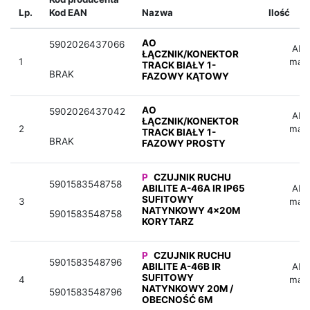
Lp.
Kod EAN
Nazwa
Ilość
AO
5902026437066
Aby 
ŁĄCZNIK/KONEKTOR
1
mag
TRACK BIAŁY 1-
BRAK
FAZOWY KĄTOWY
AO
5902026437042
Aby 
ŁĄCZNIK/KONEKTOR
2
mag
TRACK BIAŁY 1-
BRAK
FAZOWY PROSTY
P
CZUJNIK RUCHU
5901583548758
ABILITE A-46A IR IP65
Aby 
SUFITOWY
3
mag
NATYNKOWY 4x20M
5901583548758
KORYTARZ
P
CZUJNIK RUCHU
5901583548796
ABILITE A-46B IR
Aby 
SUFITOWY
4
mag
NATYNKOWY 20M /
5901583548796
OBECNOŚĆ 6M