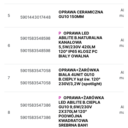
Aby 
OPRAWA CERAMICZNA
5
mag
GU10 150MM
5901443017448
P
OPRAWA LED
ABILITE B.NATURALNA
5901583548598
Aby 
KANAŁOWA
6
mag
5,5W/230V 420LM
5901583548598
120° IP65 KLOSZ PC
BIAŁY OWALNA
OPRAWA+ŻARÓWKA
5901583547058
Aby 
BIAŁA 4UNIT GU10
7
mag
B.CIEPŁY kąt św. 120°
5901583547058
230V/3,2W (spotlight)
P
OPRAWA+ŻARÓWKA
LED ABILITE B.CIEPŁA
5901583547386
GU10 9,6W/230V
Aby 
2X370LM 120°
8
mag
PODWÓJNA
5901583547386
KWADRATOWA
SREBRNA BAN1