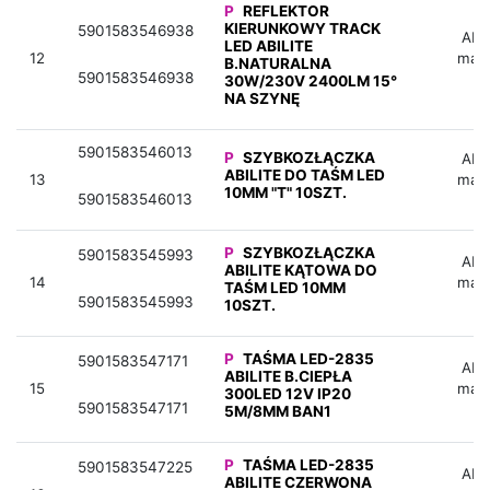
P
REFLEKTOR
KIERUNKOWY TRACK
5901583546938
Aby 
LED ABILITE
12
mag
B.NATURALNA
5901583546938
30W/230V 2400LM 15°
NA SZYNĘ
5901583546013
P
SZYBKOZŁĄCZKA
Aby 
ABILITE DO TAŚM LED
13
mag
10MM "T" 10SZT.
5901583546013
P
SZYBKOZŁĄCZKA
5901583545993
Aby 
ABILITE KĄTOWA DO
14
mag
TAŚM LED 10MM
5901583545993
10SZT.
P
TAŚMA LED-2835
5901583547171
Aby 
ABILITE B.CIEPŁA
15
mag
300LED 12V IP20
5901583547171
5M/8MM BAN1
P
TAŚMA LED-2835
5901583547225
Aby 
ABILITE CZERWONA