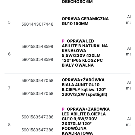
OBECNOŚĆ 6M
Aby 
OPRAWA CERAMICZNA
5
mag
GU10 150MM
5901443017448
P
OPRAWA LED
ABILITE B.NATURALNA
5901583548598
Aby 
KANAŁOWA
6
mag
5,5W/230V 420LM
5901583548598
120° IP65 KLOSZ PC
BIAŁY OWALNA
OPRAWA+ŻARÓWKA
5901583547058
Aby 
BIAŁA 4UNIT GU10
7
mag
B.CIEPŁY kąt św. 120°
5901583547058
230V/3,2W (spotlight)
P
OPRAWA+ŻARÓWKA
LED ABILITE B.CIEPŁA
5901583547386
GU10 9,6W/230V
Aby 
2X370LM 120°
8
mag
PODWÓJNA
5901583547386
KWADRATOWA