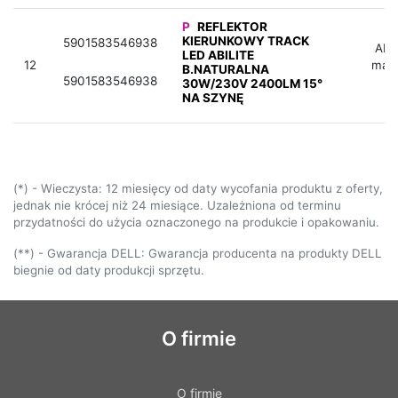
P
REFLEKTOR
KIERUNKOWY TRACK
5901583546938
Aby 
LED ABILITE
12
mag
B.NATURALNA
5901583546938
30W/230V 2400LM 15°
NA SZYNĘ
(*) - Wieczysta: 12 miesięcy od daty wycofania produktu z oferty,
jednak nie krócej niż 24 miesiące. Uzależniona od terminu
przydatności do użycia oznaczonego na produkcie i opakowaniu.
(**) - Gwarancja DELL: Gwarancja producenta na produkty DELL
biegnie od daty produkcji sprzętu.
O firmie
O firmie