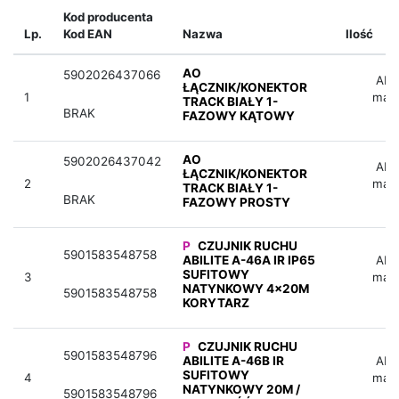
Kod producenta
Lp.
Kod EAN
Nazwa
Ilość
AO
5902026437066
Aby 
ŁĄCZNIK/KONEKTOR
1
mag
TRACK BIAŁY 1-
BRAK
FAZOWY KĄTOWY
AO
5902026437042
Aby 
ŁĄCZNIK/KONEKTOR
2
mag
TRACK BIAŁY 1-
BRAK
FAZOWY PROSTY
P
CZUJNIK RUCHU
5901583548758
ABILITE A-46A IR IP65
Aby 
SUFITOWY
3
mag
NATYNKOWY 4x20M
5901583548758
KORYTARZ
P
CZUJNIK RUCHU
5901583548796
ABILITE A-46B IR
Aby 
SUFITOWY
4
mag
NATYNKOWY 20M /
5901583548796