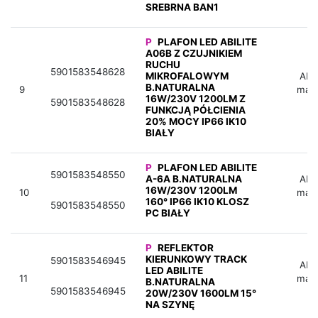
SREBRNA BAN1
P
PLAFON LED ABILITE
A06B Z CZUJNIKIEM
RUCHU
5901583548628
MIKROFALOWYM
Aby 
B.NATURALNA
9
mag
16W/230V 1200LM Z
5901583548628
FUNKCJĄ PÓŁCIENIA
20% MOCY IP66 IK10
BIAŁY
P
PLAFON LED ABILITE
5901583548550
A-6A B.NATURALNA
Aby 
16W/230V 1200LM
10
mag
160° IP66 IK10 KLOSZ
5901583548550
PC BIAŁY
P
REFLEKTOR
KIERUNKOWY TRACK
5901583546945
Aby 
LED ABILITE
11
mag
B.NATURALNA
5901583546945
20W/230V 1600LM 15°
NA SZYNĘ