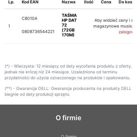
Lp.
Kod EAN
Nazwa
Ilość
Cena
Do kosz
TAŚMA
C8010A
HP DAT
Aby widzieć ceny i st
72
1
magazynowe musisz 
(72GB
0808736544221
zalogow
170M)
(*) - Wieczysta: 12 miesięcy od daty wycofania produktu z oferty,
jednak nie krócej niż 24 miesiące. Uzależniona od terminu
przydatności do użycia oznaczonego na produkcie i opakowaniu.
(**) - Gwarancja DELL: Gwarancja producenta na produkty DELL
biegnie od daty produkcji sprzętu.
O firmie
O firmie