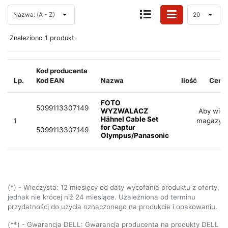
Nazwa: (A - Z)
20
Znaleziono 1 produkt
Kod producenta
Lp.
Kod EAN
Nazwa
Ilość
Cena
FOTO
5099113307149
WYZWALACZ
Aby widz
Hähnel Cable Set
1
magazyno
for Captur
5099113307149
Olympus/Panasonic
(*) - Wieczysta: 12 miesięcy od daty wycofania produktu z oferty,
jednak nie krócej niż 24 miesiące. Uzależniona od terminu
przydatności do użycia oznaczonego na produkcie i opakowaniu.
(**) - Gwarancja DELL: Gwarancja producenta na produkty DELL