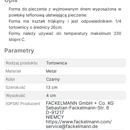
Opis
Forma do pieczenia z wyjmowanym dnem wyposażona w
powłokę teflonową ułatwiającą pieczenie.
Forma ma kształt trójkątny i jest odpowiednikiem 1/4
tortownicy o średnicy 26cm.
Formy należy używać do temperatury maksimum 230
stopni C.
Parametry
Rodzaj produktu
Tortownica
Materiał
Metal
Kolor
Czarny
Szerokość
13 cm
Wysokość
4 cm
FACKELMANN GmbH + Co. KG
(GPSR) Producent
Sebastian-Fackelmann-Str. 6
D-91217
NIEMCY
https://www.fackelmann.com/
service@fackelmann.de