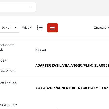
 (A - Z)
Widok:
Znalezion
roducenta
AN
Nazwa
558F
ADAPTER ZASILANIA ANG(F)/PL(M) ZLA055
36721239
026437066
AO ŁĄCZNIK/KONEKTOR TRACK BIAŁY 1-F
026437042