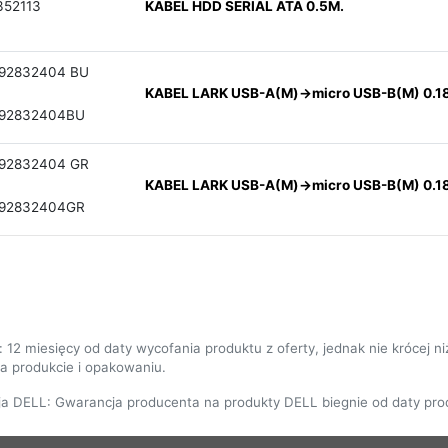
52113
KABEL HDD SERIAL ATA 0.5M.
92832404 BU
KABEL LARK USB-A(M)->micro USB-B(M) 0.1
592832404BU
92832404 GR
KABEL LARK USB-A(M)->micro USB-B(M) 0.
592832404GR
: 12 miesięcy od daty wycofania produktu z oferty, jednak nie krócej 
 produkcie i opakowaniu.
ja DELL: Gwarancja producenta na produkty DELL biegnie od daty prod