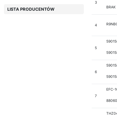
3
BRAK
LISTA PRODUCENTÓW
R9NB
4
59015
5
59015
59015
6
59015
EFC-
7
8806
THZ0