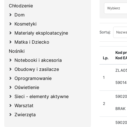
Chłodzenie
Wybierz
Dom
Kosmetyki
Nazwa:
Materiały eksploatacyjne
Sortuj:
Matka i Dziecko
Nośniki
Kod p
Lp.
Kod E
Notebooki i akcesoria
Obudowy i zasilacze
ZLA0
1
Oprogramowanie
59014
Oświetlenie
Sieci - elementy aktywne
5902
2
Warsztat
BRAK
Zwierzęta
5902