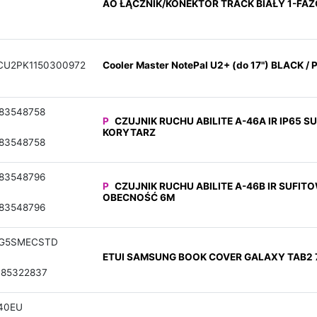
AO ŁĄCZNIK/KONEKTOR TRACK BIAŁY 1-FA
CU2PK1150300972
Cooler Master NotePal U2+ (do 17") BLACK 
83548758
P
CZUJNIK RUCHU ABILITE A-46A IR IP65
KORYTARZ
83548758
83548796
P
CZUJNIK RUCHU ABILITE A-46B IR SUFI
OBECNOŚĆ 6M
83548796
1G5SMECSTD
ETUI SAMSUNG BOOK COVER GALAXY TAB2 7
085322837
40EU