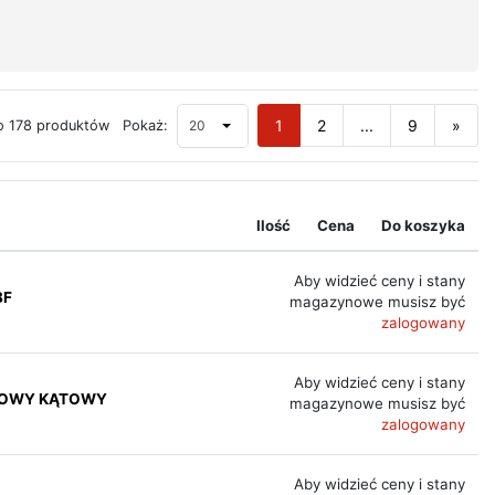
1
2
...
9
»
20
o 178 produktów
Pokaż:
Ilość
Cena
Do koszyka
Aby widzieć ceny i stany
8F
magazynowe musisz być
zalogowany
Aby widzieć ceny i stany
AZOWY KĄTOWY
magazynowe musisz być
zalogowany
Aby widzieć ceny i stany