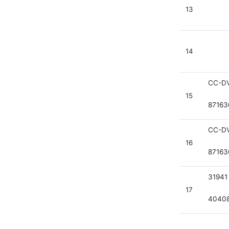
13
14
CC-DV
15
87163
CC-DV
16
87163
31941
17
4040