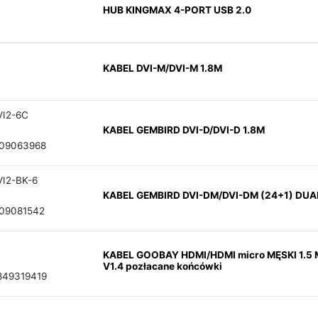
HUB KINGMAX 4-PORT USB 2.0
KABEL DVI-M/DVI-M 1.8M
I2-6C
KABEL GEMBIRD DVI-D/DVI-D 1.8M
09063968
I2-BK-6
KABEL GEMBIRD DVI-DM/DVI-DM (24+1) DUAL
09081542
KABEL GOOBAY HDMI/HDMI micro MĘSKI 1.5 
V1.4 pozłacane końcówki
849319419