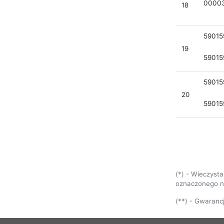
00003
18
59015
19
5901
59015
20
5901
(*) - Wieczysta
oznaczonego na
(**) - Gwaranc