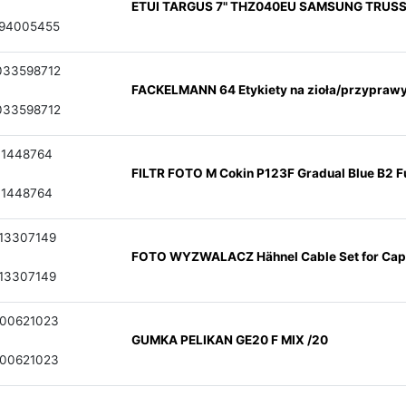
ETUI TARGUS 7" THZ040EU SAMSUNG TRUS
794005455
033598712
FACKELMANN 64 Etykiety na zioła/przypraw
033598712
31448764
FILTR FOTO M Cokin P123F Gradual Blue B2 Fu
31448764
13307149
FOTO WYZWALACZ Hähnel Cable Set for Cap
13307149
00621023
GUMKA PELIKAN GE20 F MIX /20
00621023